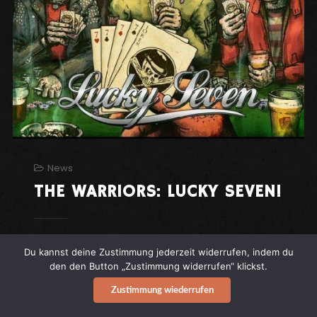
News
THE WARRIORS: LUCKY SEVEN!
THE WARRIORS: LUCKY SEVEN!
Graham
Du kannst deine Zustimmung jederzeit widerrufen, indem du
Saxby & Co. haben ein starkes Blatt auf der
den den Button „Zustimmung widerrufen“ klickst.
Hand,
Zustimmung wiederrufen