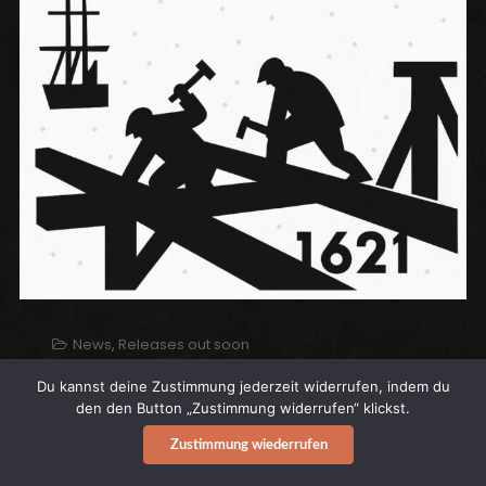
News
,
Releases out soon
NEW PERKELE „1621“ SINGLE
Du kannst deine Zustimmung jederzeit widerrufen, indem du
den den Button „Zustimmung widerrufen“ klickst.
Zustimmung wiederrufen
Released in 2004 on the album Stories From