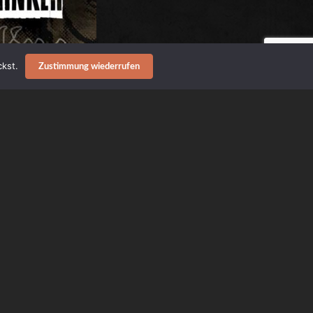
kst.
Zustimmung wiederrufen