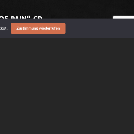
OF PAIN“ CD
GHTYFOUR
kst.
Zustimmung wiederrufen
ets Records