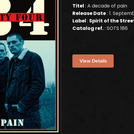
Titel
: A decade of pain
Release Date
: 1. Septem
Label
:
Spirit of the Stre
Catalog ref.
: SOTS 186
View Details