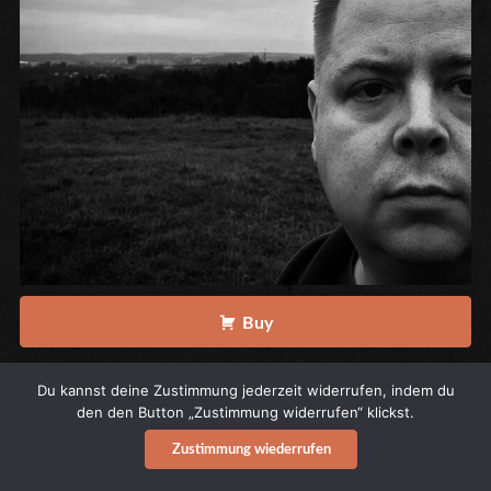
Buy
Band
:
Ronnie Hilmersson
Du kannst deine Zustimmung jederzeit widerrufen, indem du
Release Date
: 16. Juni 2023
den den Button „Zustimmung widerrufen“ klickst.
Label
:
Spirit of the Streets Records
Zustimmung wiederrufen
Catalog ref.
: SotS 198