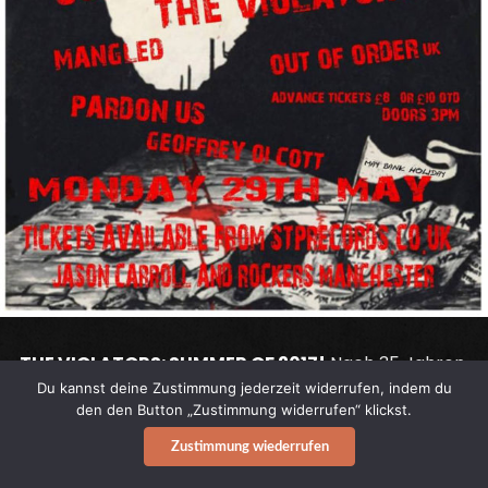
THE VIOLATORS: SUMMER OF 2017!
Nach 35 Jahren
legen die
NO FUTURE
-Heroes
THE VIOLATORS
Du kannst deine Zustimmung jederzeit widerrufen, indem du
den den Button „Zustimmung widerrufen“ klickst.
heute abend ihren Come Back-Gig auf die Bühne.
Zustimmung wiederrufen
In leicht abgeändertem Line-up (ohne Sängerin