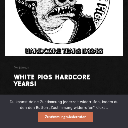
News
WHITE PIGS HARDCORE
YEARS!
Du kannst deine Zustimmung jederzeit widerrufen, indem du
WHITE PIGS HARDCORE YEARS! VPR
den den Button „Zustimmung widerrufen“ klickst.
Records hat diesmal die Archive der
WHITE
Zustimmung wiederrufen
PIGS
aus Hartfort, CT durchforstet und eine