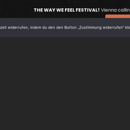
THE WAY WE FEEL FESTIVAL!
Vienna callin
küss die Hand, Frau Geheimrat!
Continu
eit widerrufen, indem du den den Button „Zustimmung widerrufen“ klic
0