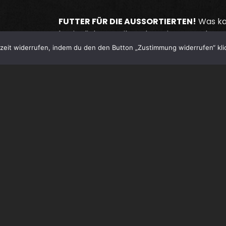
FUTTER FÜR DIE AUSSORTIERTEN!
Was ka
besinnlichen Weihnachtszeit Passenderes 
Ankündung eines neuen
GK
-Longplayers g
eit widerrufen, indem du den den Button „Zustimmung widerrufen“ klic
das wird schwierig. So lasset uns ergriffen t
der frohen Kunde im Originalton lauschen:
Continue reading
0