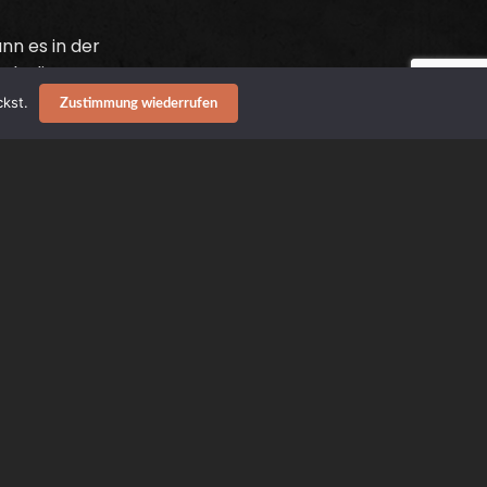
nn es in der
als die
eben? Richtig,
kst.
Zustimmung wiederrufen
irilieren und