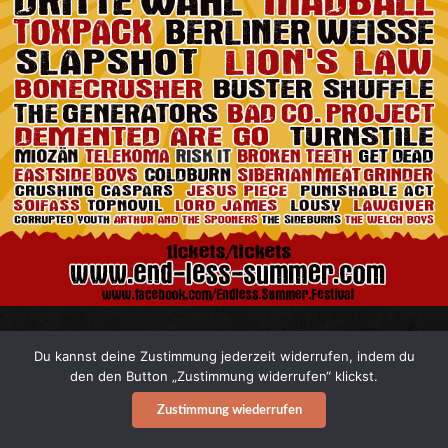
ENDLESS SUMMER OPEN AIR 2017
! Alle Headliner
Du kannst deine Zustimmung jederzeit widerrufen, indem du
sind beisammen, einige Support-Bands kommen
den den Button „Zustimmung widerrufen“ klickst.
demnächst noch hinzu. Somit präsentiert obiger
Zustimmung wiederrufen
Flyer (fast) das finale Line-Up der Torgauer Punk