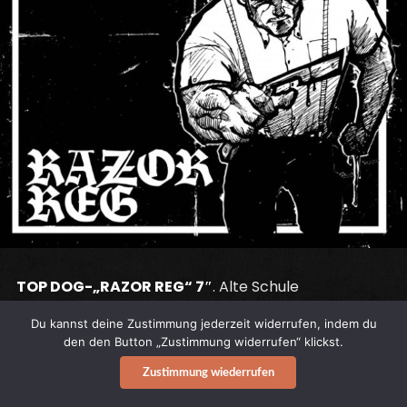
TOP DOG-„RAZOR REG“ 7″
. Alte Schule
Straßensound bis Oberkante Unterlippe, eine
Du kannst deine Zustimmung jederzeit widerrufen, indem du
authentische Zeitreise ohne Schnörkel:
den den Button „Zustimmung widerrufen“ klickst.
Zustimmung wiederrufen
TOP DOG
aus Cumbria (mit
DISTORTION
-Nigel)
legen auf
REBELLION
Records am 10. Juni ihre zweite