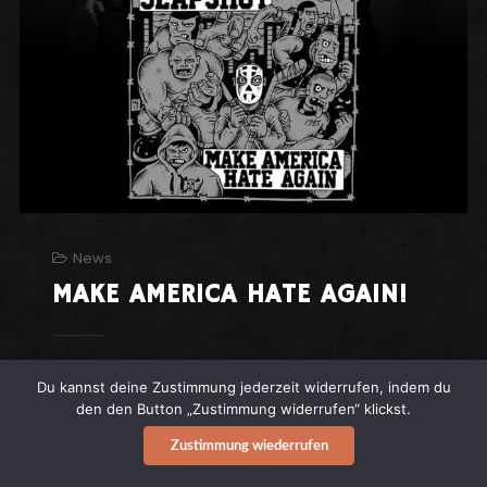
News
MAKE AMERICA HATE AGAIN!
MAKE AMERICA HATE AGAIN!
Als Inspirator
Du kannst deine Zustimmung jederzeit widerrufen, indem du
ist Mr. Trump eine schier unerschöpfliche
den den Button „Zustimmung widerrufen“ klickst.
Quelle, jetzt bedienen sich auch
SLAPSHOT
Zustimmung wiederrufen
seiner Rhetorik: