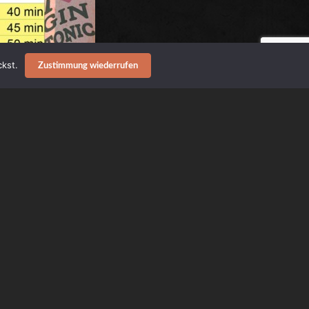
kst.
Zustimmung wiederrufen