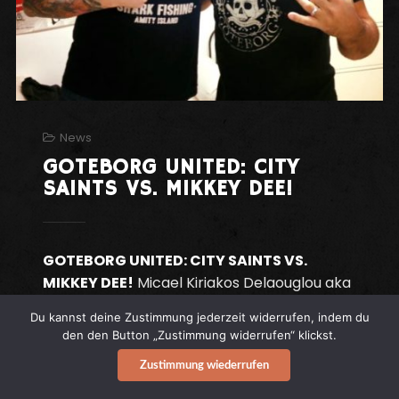
News
GOTEBORG UNITED: CITY
SAINTS VS. MIKKEY DEE!
GOTEBORG UNITED: CITY SAINTS VS.
MIKKEY DEE!
Micael Kiriakos Delaouglou aka
Mikkey Dee, gebürtiger Goteborger,
Du kannst deine Zustimmung jederzeit widerrufen, indem du
einstiger
MOTORHEAD
-und jetziger
den den Button „Zustimmung widerrufen“ klickst.
SCORPIONS
-Drummer beweist auch in
Zustimmung wiederrufen
Textilfragen Stil und zeigt sich frisch-fröhlich
im strapazierfähigen
CITY SAINTS
-Shirt.