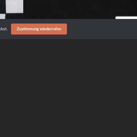
kst.
Zustimmung wiederrufen
ACCIDENT
SKATALÀ!
ur ein nettes
Label weiterhin
ck-Fundus.