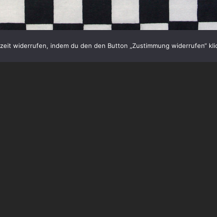
eit widerrufen, indem du den den Button „Zustimmung widerrufen“ klic
News
DAILY RECORDS REISSUES: 
+ SKATALÀ!
DAILY RECORDS REISSUES: ACCIDENT + 
DAILY
Records aus Barcelona führt nicht n
Ladengeschäft sondern kümmert sich als 
um versunkene Schätze aus dem Punk Ro
Continue reading