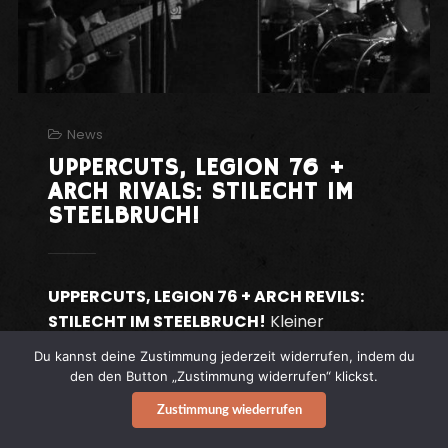
News
UPPERCUTS, LEGION 76 +
ARCH RIVALS: STILECHT IM
STEELBRUCH!
UPPERCUTS, LEGION 76 + ARCH REVILS:
STILECHT IM STEELBRUCH!
Kleiner
Rückblick auf das Montags-Spektakel im
Du kannst deine Zustimmung jederzeit widerrufen, indem du
STEELBRUCH
zu Hütte (aka
den den Button „Zustimmung widerrufen“ klickst.
Eisenhüttenstadt).
Zustimmung wiederrufen