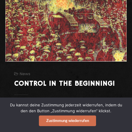
News
CONTROL IN THE BEGINNING!
Du kannst deine Zustimmung jederzeit widerrufen, indem du
CONTROL IN THE BEGINNING!
Sänger Iain
den den Button „Zustimmung widerrufen“ klickst.
Kilgallon geht zu den Anfängen der Band-
Discographie zurück und führt fast alle
Zustimmung wiederrufen
Nummern der „Hooligan Rock ’n‘ Roll“ und