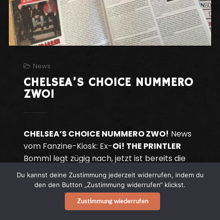
News
CHELSEA’S CHOICE NUMMERO
ZWO!
CHELSEA’S CHOICE NUMMERO ZWO!
News
vom Fanzine-Kiosk: Ex-
Oi! THE PRINTLER
Bomml legt zügig nach, jetzt ist bereits die
zweite Ausgabe des
OTP
-Nachfolgers
Du kannst deine Zustimmung jederzeit widerrufen, indem du
erschienen.
den den Button „Zustimmung widerrufen“ klickst.
Zustimmung wiederrufen
Continue reading