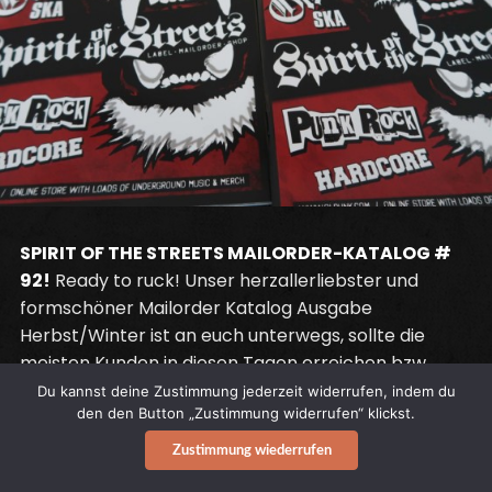
SPIRIT OF THE STREETS MAILORDER-KATALOG #
92!
Ready to ruck! Unser herzallerliebster und
formschöner Mailorder Katalog Ausgabe
Herbst/Winter ist an euch unterwegs, sollte die
meisten Kunden in diesen Tagen erreichen bzw.
schon erreicht haben.
Du kannst deine Zustimmung jederzeit widerrufen, indem du
den den Button „Zustimmung widerrufen“ klickst.
132 DIN A4-Seiten, dicht gefüllt mit Tonträgern,
Bandmerch, Trikotagen, Schuhwerk, Lektüre, DVD’s,
Zustimmung wiederrufen
Blu Rays, Schnickschnack etc. Alle wichtigen