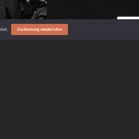
kst.
Zustimmung wiederrufen