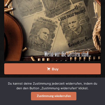
Buy
Band
:
Thekenprominenz
Du kannst deine Zustimmung jederzeit widerrufen, indem du
Titel
: Wenn wir die Letzten sind
den den Button „Zustimmung widerrufen“ klickst.
Release Date
: 27. Oktober 2017
Zustimmung wiederrufen
Label
:
Spirit of the Streets Records