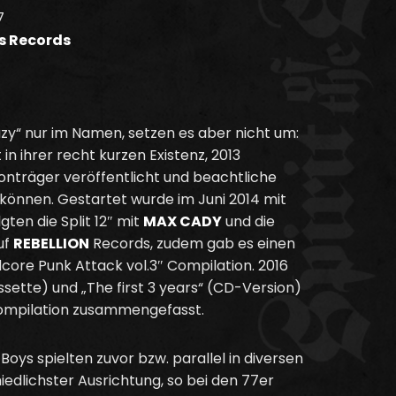
7
ts Records
zy“ nur im Namen, setzen es aber nicht um:
n ihrer recht kurzen Existenz, 2013
Tonträger veröffentlicht und beachtliche
 können. Gestartet wurde im Juni 2014 mit
lgten die Split 12″ mit
MAX CADY
und die
uf
REBELLION
Records, zudem gab es einen
ore Punk Attack vol.3″ Compilation. 2016
ssette) und „The first 3 years“ (CD-Version)
Compilation zusammengefasst.
-Boys spielten zuvor bzw. parallel in diversen
edlichster Ausrichtung, so bei den 77er