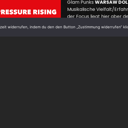
Glam Punks
WARSAW DOL
Musikalische Vielfalt/Erfa
der Focus liegt hier aber 
Oi!/Streetpunk britischer Ba
eit widerrufen, indem du den den Button „Zustimmung widerrufen“ klic
engagiert. Bereits das A.C
geht auf Konfrontation. All
klare Botschaft, die Fäuste 
altbekannte Klassenkampf-
Kapital, an, „Before the do
Zeitgeist und allgemeine M
Medien hart ins Gericht.
Harte Worte verpackt in st
treibenden Midtempo-Beat
Gesang, erfrischend und mi
Trackisting:
Pressure rising