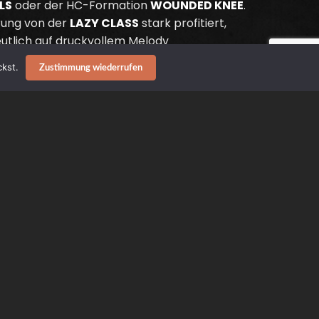
LS
oder der HC-Formation
WOUNDED KNEE
.
hrung von der
LAZY CLASS
stark profitiert,
deutlich auf druckvollem Melody
uart. Sehr eingängig, sehr griffig, sehr
kst.
Zustimmung wiederrufen
.A.B Cover-Artwork macht deutlich: Die Band
e drei Songs (englisch betextet) haben eine
sind geballt: „Pressure rising“ packt die
Problematik, Working Class vs. Staat &
wn“ ist ein bitteres Rundumschlag-Fazit auf
ißstände, „Remote control“ geht mit den
arke Melodien, zackige Guitar Riffs und
. Angeführt von ultra-melodischem
treissend.