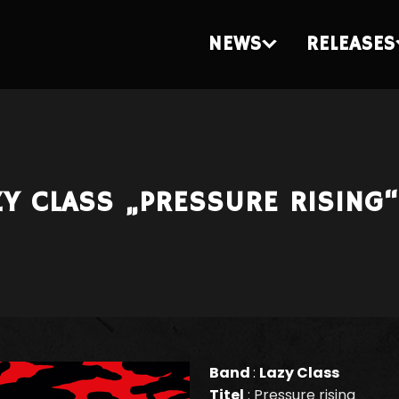
NEWS
RELEASES
ZY CLASS „PRESSURE RISING“
Band
:
Lazy Class
Titel
: Pressure rising