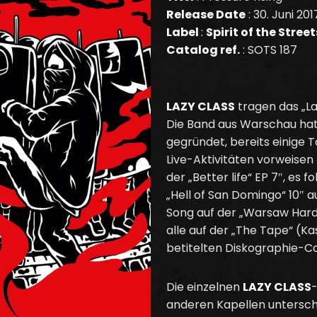
Release Date
: 30. Juni 201
Label
:
Spirit of the Stree
Catalog ref.
: SOTS 187
LAZY CLASS
tragen das „La
Die Band aus Warschau hat i
gegründet, bereits einige 
Live-Aktivitäten vorweisen
der „Better life“ EP 7″, es fo
„Hell of San Domingo“ 10″ a
Song auf der „Warsaw Hardc
alle auf der „The Tape“ (Ka
betitelten Diskographie-
Die einzelnen
LAZY CLASS
anderen Kapellen unterschi