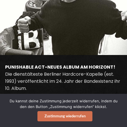
PUNISHABLE ACT-NEUES ALBUM AM HORIZONT!
Die dienstälteste Berliner Hardcore-Kapelle (est.
1993) veröffentlicht im 24. Jahr der Bandexistenz ihr
10. Album.
Du kannst deine Zustimmung jederzeit widerrufen, indem du
Instrumental bereits fertig aufgenommen, aktuell
den den Button „Zustimmung widerrufen“ klickst.
wird noch am Gesang gefeilt. P.A., Vorläufer waren
Zustimmung wiederrufen
ROUGH CALLED
und die Ostberliner Legende
REASORS EXZESZ
(Kein Schreibfehler…, 1985