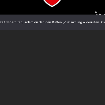
eit widerrufen, indem du den den Button „Zustimmung widerrufen“ klic
h: Mit dem „Spiet van alles“ Album melden sich
CLOSE C
004 debütierten die „Iron City Patriots“ (die gleichnamig
galong-Smasher) aus Maastricht mit dem „Viva Meestrech