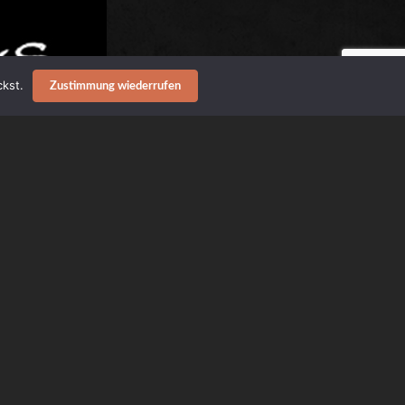
kst.
Zustimmung wiederrufen
OMBAT
auf unserem
e Bandhymne ist ein
!“ Mini-Album,