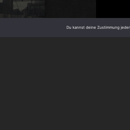
Du kannst deine Zustimmung jederz
Ab heute erhältlic
Label zurück.
Wir erinnern uns: 2
unschlagbarer Sin