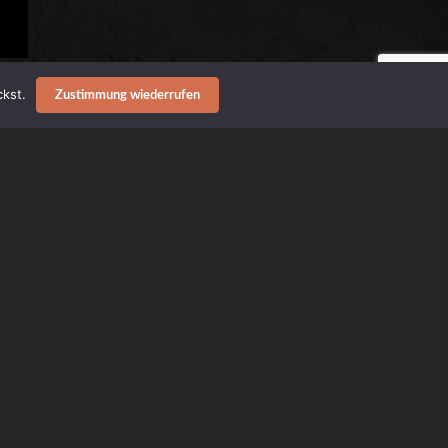
kst.
Zustimmung wiederrufen
t sich zu einer
elt.
CID
, nicht mit Billie
strong (Neffe von
öffentlicht, 100 %
ste der
äuberhöhle,
nst alles begonnen.