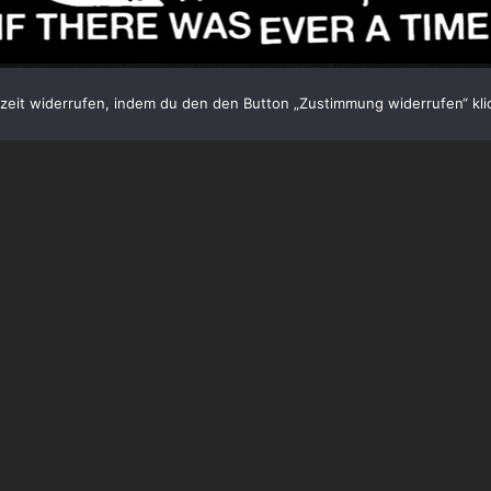
eit widerrufen, indem du den den Button „Zustimmung widerrufen“ klic
TED!
Ein ganzer Schwung an musikalischen Armstrongs ha
endenaktion zusammengefunden und einen Song eingespi
:
Billie Joe Armstrong (
GREEN DAY
), Tim Armstrong (
RAN
ey Armstrong (
SWMRS
, Sohn von Billie Joe) und Rey Arm
here was ever a time,“ wird digital und auf Flexi Disc 7″ ver
an das
924 GILMAN STREET PROJECT
. Eine großzügige Ge
STREET PROJECT
in Berkeley, California, einem DIY
anstaltungsort mit dem Charme einer sympathischen R
GREEN DAY
als auch
RANCID
ihre Karrieren, hier hatte ei