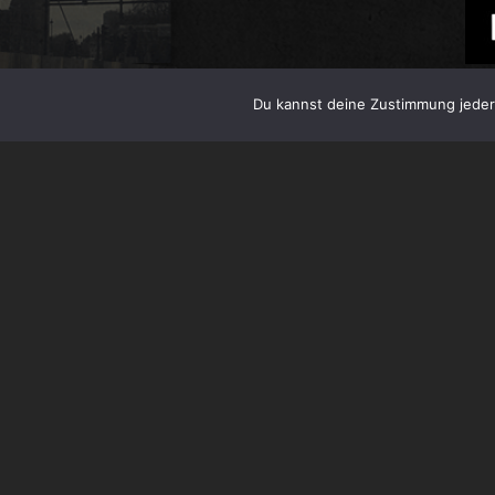
Du kannst deine Zustimmung jederz
ARMSTRONGS UNI
Formation bzw. Sp
Konkret wären das
Joe verwandt), Jo
Tim).
Der Song heißt „If t
der Erlöse gehen 
Dankbarkeit:
Vom
924 GILMAN 
Jugendzentrum/Ver
starteten sowohl