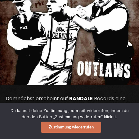
Demnächst erscheint auf
RANDALE
Records eine
neue 7″ der
ARCH RIVALS
aus Ipswich.
Du kannst deine Zustimmung jederzeit widerrufen, indem du
den den Button „Zustimmung widerrufen“ klickst.
Schön im klassischen „Copper vs. Skinhead“-
Zustimmung wiederrufen
Artwork gehalten und passenderweise „Outlaws“
betitelt.