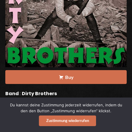
Buy
Band
:
Dirty Brothers
Titel
: Mondra calling
Du kannst deine Zustimmung jederzeit widerrufen, indem du
Release Date
: 7. April 2017
den den Button „Zustimmung widerrufen“ klickst.
Label
:
Spirit of the Streets Records
Zustimmung wiederrufen
Catalog ref.
: SOTS 184