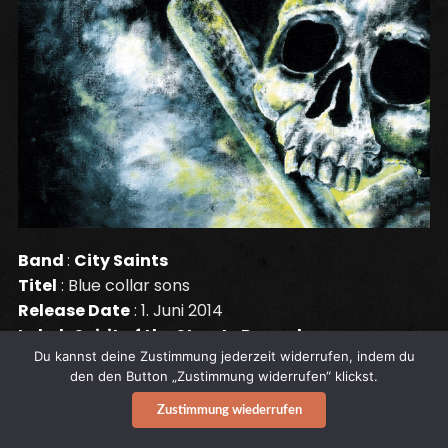
Band
:
City Saints
Titel
: Blue collar sons
Release Date
: 1. Juni 2014
Label
:
Spirit of the Streets Records
Du kannst deine Zustimmung jederzeit widerrufen, indem du
Catalog ref.
: SOTS 135
den den Button „Zustimmung widerrufen“ klickst.
Zustimmung wiederrufen
„The Saints come marching in!“ Das zweite Album
der City Saints (feat. ex-Perkele/Chillihounds-