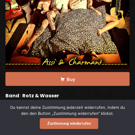
Buy
Band
:
Rotz & Wasser
Titel
: Assi und Charmant
Du kannst deine Zustimmung jederzeit widerrufen, indem du
Release Date
: 1. Juni 2014
den den Button „Zustimmung widerrufen“ klickst.
Label
:
Spirit of the Streets Records
Zustimmung wiederrufen
Catalog ref.
: SOTS 142